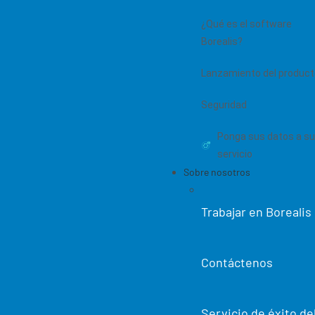
¿Qué es el software
Borealis?
Lanzamiento del product
Seguridad
Ponga sus datos a su
servicio
Sobre nosotros
Trabajar en Borealis
Contáctenos
Nuestro software de
B
Servicio de éxito de