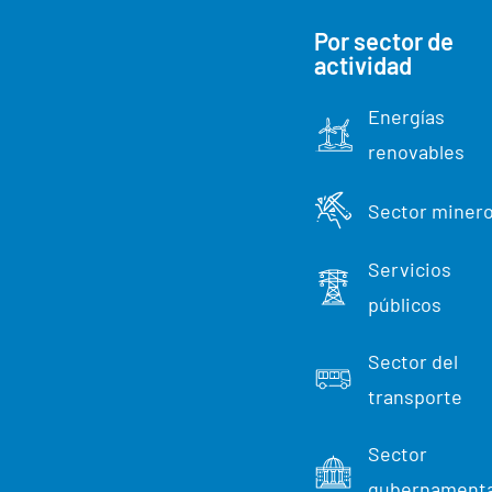
s
Por sector de
d
actividad
e
Energías
R
renovables
e
Sector miner
l
a
Servicios
públicos
c
i
Sector del
transporte
o
n
Sector
gubernamenta