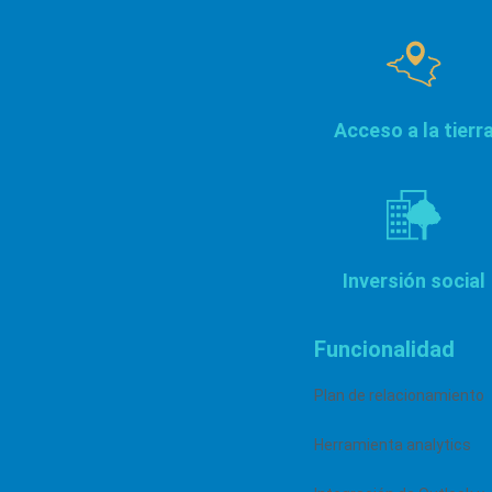
los equipos de Relaciones Comunitarias e
Indígenas, Gestión Territorial y RSC puedan
actuar con mayor agilidad y coordinarse
Acceso a la tierr
eficazmente. Desde los primeros contactos
y audiencias públicas hasta el registro de
consultas para el cumplimiento normativo,
Borealis les otorga la confianza para
Inversión social
relacionarse con las comunidades y
Funcionalidad
salvaguardar su licencia social para operar.
Plan de relacionamiento
Herramienta analytics
Vea nuestro software en acción (en Inglés)