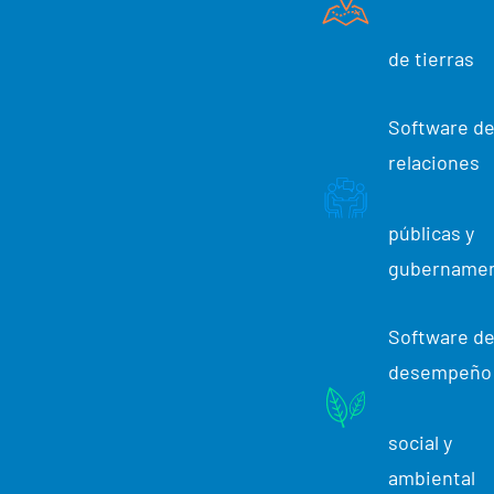
a
a
de tierras
l
Software d
o
relaciones
s
e
públicas y
gubernamen
q
u
Software d
i
desempeño
p
social y
o
ambiental