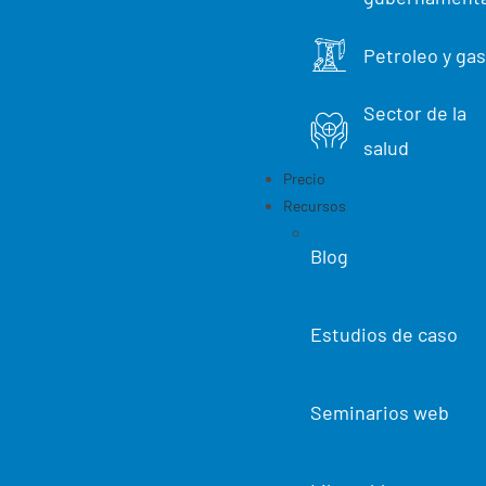
e
s
Petroleo y gas
C
Sector de la
o
salud
Precio
Recursos
u
n
Blog
i
Estudios de caso
t
a
Seminarios web
r
i